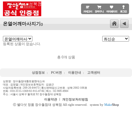
온열어깨마사지기
()
등록된 상품이 없습니다.
총
0
개 상품
상점정보
PC버젼
이용안내
고객센터
상호명 : 장수돌침대황토왕현대쇼파
대표 : 김영열 | 개인정보보호책임자 : 김광근
사업자등록번호 :209-20-84473 | 통신판매업신고번호 : 성북-2002-106호
전화 :
010-3115-1369/02-915-0746
| 팩스 : 02-909-4984
주소 : 서울시 성북구 월계로 92 장수돌침대 성북점
이용약관
ㅣ
개인정보처리방침
ⓒ 별다섯 정품 장수돌침대 성북점 All right reserved.
system by
Make
Shop