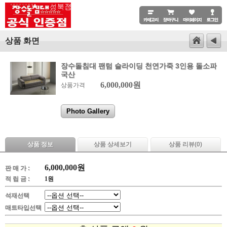
상품 화면
장수돌침대 팬텀 슬라이딩 천연가죽 3인용 돌소파
국산
6,000,000원
상품가격
Photo Gallery
상품 정보
상품 상세보기
상품 리뷰(
0
)
6,000,000
원
판 매 가 :
적 립 금 :
1원
석재선택
매트타입선택