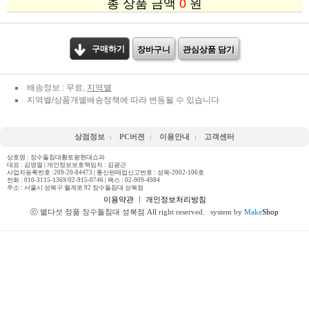
총 상품 금액
0
원
구매하기
장바구니
관심상품 담기
배송정보 : 무료,
지역별
지역별/상품개별배송정책에 따라 변동될 수 있습니다
상점정보
PC버젼
이용안내
고객센터
상호명 : 장수돌침대황토왕현대쇼파
대표 : 김영열 | 개인정보보호책임자 : 김광근
사업자등록번호 :209-20-84473 | 통신판매업신고번호 : 성북-2002-106호
전화 :
010-3115-1369/02-915-0746
| 팩스 : 02-909-4984
주소 : 서울시 성북구 월계로 92 장수돌침대 성북점
이용약관
ㅣ
개인정보처리방침
ⓒ 별다섯 정품 장수돌침대 성북점 All right reserved.
system by
Make
Shop