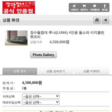
상품 화면
장수돌침대 루나(LUNA) 4인용 돌소파 이지클린
펫프리
4,500,000원
상품가격
Photo Gallery
상품 정보
상품 상세보기
상품 리뷰(
0
)
4,500,000
원
판 매 가 :
적 립 금 :
1원
석재선택
매트타입선택