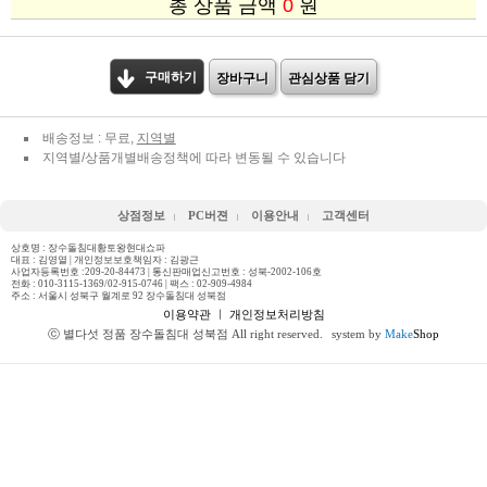
총 상품 금액
0
원
구매하기
장바구니
관심상품 담기
배송정보 : 무료,
지역별
지역별/상품개별배송정책에 따라 변동될 수 있습니다
상점정보
PC버젼
이용안내
고객센터
상호명 : 장수돌침대황토왕현대쇼파
대표 : 김영열 | 개인정보보호책임자 : 김광근
사업자등록번호 :209-20-84473 | 통신판매업신고번호 : 성북-2002-106호
전화 :
010-3115-1369/02-915-0746
| 팩스 : 02-909-4984
주소 : 서울시 성북구 월계로 92 장수돌침대 성북점
이용약관
ㅣ
개인정보처리방침
ⓒ 별다섯 정품 장수돌침대 성북점 All right reserved.
system by
Make
Shop