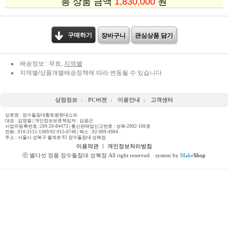
총 상품 금액
1,830,000
원
구매하기
장바구니
관심상품 담기
배송정보 : 무료,
지역별
지역별/상품개별배송정책에 따라 변동될 수 있습니다
상점정보
PC버젼
이용안내
고객센터
상호명 : 장수돌침대황토왕현대쇼파
대표 : 김영열 | 개인정보보호책임자 : 김광근
사업자등록번호 :209-20-84473 | 통신판매업신고번호 : 성북-2002-106호
전화 :
010-3115-1369/02-915-0746
| 팩스 : 02-909-4984
주소 : 서울시 성북구 월계로 92 장수돌침대 성북점
이용약관
ㅣ
개인정보처리방침
ⓒ 별다섯 정품 장수돌침대 성북점 All right reserved.
system by
Make
Shop