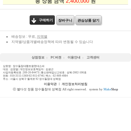
총 상품 금액
2,400,000
원
구매하기
장바구니
관심상품 담기
배송정보 : 무료,
지역별
지역별/상품개별배송정책에 따라 변동될 수 있습니다
상점정보
PC버젼
이용안내
고객센터
상호명 : 장수돌침대황토왕현대쇼파
대표 : 김영열 | 개인정보보호책임자 : 김광근
사업자등록번호 :209-20-84473 | 통신판매업신고번호 : 성북-2002-106호
전화 :
010-3115-1369/02-915-0746
| 팩스 : 02-909-4984
주소 : 서울시 성북구 월계로 92 장수돌침대 성북점
이용약관
ㅣ
개인정보처리방침
ⓒ 별다섯 정품 장수돌침대 성북점 All right reserved.
system by
Make
Shop