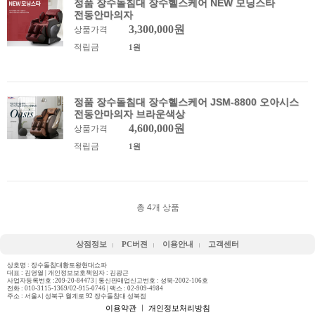
정품 장수돌침대 장수헬스케어 NEW 모닝스타
전동안마의자
3,300,000원
상품가격
적립금
1원
정품 장수돌침대 장수헬스케어 JSM-8800 오아시스
전동안마의자 브라운색상
4,600,000원
상품가격
적립금
1원
총
4
개 상품
상점정보
PC버젼
이용안내
고객센터
상호명 : 장수돌침대황토왕현대쇼파
대표 : 김영열 | 개인정보보호책임자 : 김광근
사업자등록번호 :209-20-84473 | 통신판매업신고번호 : 성북-2002-106호
전화 :
010-3115-1369/02-915-0746
| 팩스 : 02-909-4984
주소 : 서울시 성북구 월계로 92 장수돌침대 성북점
이용약관
ㅣ
개인정보처리방침