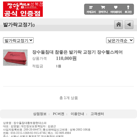
발가락교정기
()
장수돌침대 참좋은 발가락 교정기 장수헬스케어
110,000원
상품가격
적립금
1원
총
1
개 상품
상점정보
PC버젼
이용안내
고객센터
상호명 : 장수돌침대황토왕현대쇼파
대표 : 김영열 | 개인정보보호책임자 : 김광근
사업자등록번호 :209-20-84473 | 통신판매업신고번호 : 성북-2002-106호
전화 :
010-3115-1369/02-915-0746
| 팩스 : 02-909-4984
주소 : 서울시 성북구 월계로 92 장수돌침대 성북점