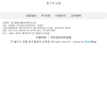
총
2
개 상품
상점정보
PC버젼
이용안내
고객센터
상호명 : 장수돌침대황토왕현대쇼파
대표 : 김영열 | 개인정보보호책임자 : 김광근
사업자등록번호 :209-20-84473 | 통신판매업신고번호 : 성북-2002-106호
전화 :
010-3115-1369/02-915-0746
| 팩스 : 02-909-4984
주소 : 서울시 성북구 월계로 92 장수돌침대 성북점
이용약관
ㅣ
개인정보처리방침
ⓒ 별다섯 정품 장수돌침대 성북점 All right reserved.
system by
Make
Shop